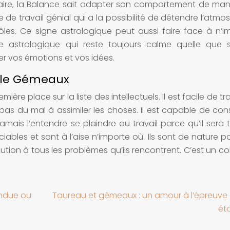
taire, la Balance sait adapter son comportement de man
e de travail génial qui a la possibilité de détendre l’atmo
les. Ce signe astrologique peut aussi faire face à n’i
ne astrologique qui reste toujours calme quelle que s
er vos émotions et vos idées.
s: le Gémeaux
re place sur la liste des intellectuels. Il est facile de tra
 pas du mal à assimiler les choses. Il est capable de con
jamais l’entendre se plaindre au travail parce qu’il sera 
les et sont à l’aise n’importe où. Ils sont de nature pos
tion à tous les problèmes qu’ils rencontrent. C’est un co
endue ou
Taureau et gémeaux : un amour à l’épreuve
éto