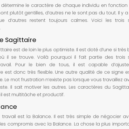
i détermine le caractère de chaque individu en fonction
 plutôt gentilles, d’autres ne le sont pas du tout. Il y a
 d’autres restent toujours calmes. Voici les trois 
.
e Sagittaire
taire est de loin le plus optimiste. Il est doté d’une si trè
il se trouve. Voilà pourquoi il fait partie des trois 
avail. Pour le bien de tous, il est capable d’ajust
e est donc très flexible. Une autre qualité de ce signe e
nce. Le mot frustration n’existe pas lorsque vous travaillez 
uste. Il sait motiver les autres. Les caractères du Sagitt
il est multitâche et productif.
alance
travail est la Balance. Il est très simple de négocier a
des compromis avec la Balance. La chose la plus import