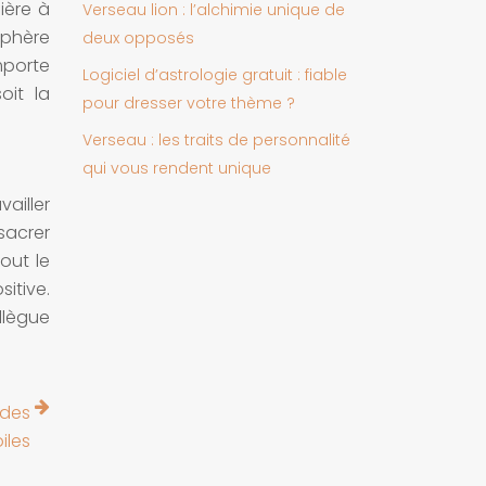
ière à
Verseau lion : l’alchimie unique de
sphère
deux opposés
mporte
Logiciel d’astrologie gratuit : fiable
oit la
pour dresser votre thème ?
Verseau : les traits de personnalité
qui vous rendent unique
vailler
sacrer
tout le
itive.
llègue
 des
iles