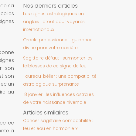
Nos derniers articles
 de sa
 celles
Les signes astrologiques en
signes
anglais : atout pour voyants
internationaux
Oracle professionnel : guidance
divine pour votre carrière
s bonne
Sagittaire défaut : surmonter les
signes
faiblesses de ce signe de feu
er son
st son
Taureau-bélier : une compatibilité
avec un
astrologique surprenante
aire au
18 janvier : les influences astrales
de votre naissance hivernale
Articles similaires
Cancer sagittaire compatibilité :
vec ce
feu et eau en harmonie ?
ante à