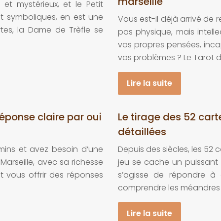
marseille
t mystérieux, et le Petit
t symboliques, en est une
Vous est-il déjà arrivé de
rtes, la Dame de Trèfle se
pas physique, mais intell
…
vos propres pensées, incap
vos problèmes ? Le Tarot d
Lire la suite
réponse claire par oui
Le tirage des 52 cart
détaillées
mins et avez besoin d’une
Depuis des siècles, les 52 
 Marseille, avec sa richesse
jeu se cache un puissant ou
ut vous offrir des réponses
s’agisse de répondre à
comprendre les méandres d
Lire la suite