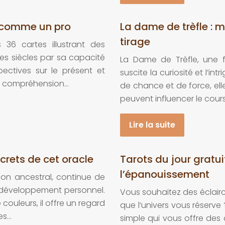
d comme un pro
La dame de trèfle : 
tirage
36 cartes illustrant des
es siècles par sa capacité
La Dame de Trèfle, une 
pectives sur le présent et
suscite la curiosité et l’i
ne compréhension…
de chance et de force, el
peuvent influencer le cour
Lire la suite
ecrets de cet oracle
Tarots du jour gratui
l’épanouissement
tion ancestral, continue de
 développement personnel.
Vous souhaitez des éclairc
ouleurs, il offre un regard
que l’univers vous réserve 
es…
simple qui vous offre des