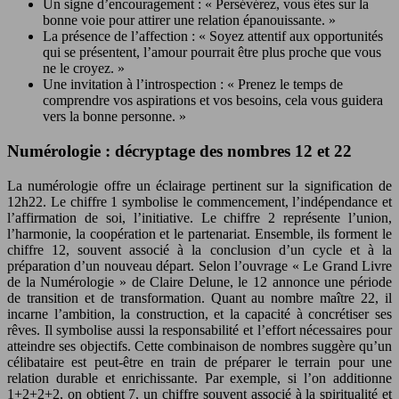
Un signe d’encouragement : « Persévérez, vous êtes sur la
bonne voie pour attirer une relation épanouissante. »
La présence de l’affection : « Soyez attentif aux opportunités
qui se présentent, l’amour pourrait être plus proche que vous
ne le croyez. »
Une invitation à l’introspection : « Prenez le temps de
comprendre vos aspirations et vos besoins, cela vous guidera
vers la bonne personne. »
Numérologie : décryptage des nombres 12 et 22
La numérologie offre un éclairage pertinent sur la signification de
12h22. Le chiffre 1 symbolise le commencement, l’indépendance et
l’affirmation de soi, l’initiative. Le chiffre 2 représente l’union,
l’harmonie, la coopération et le partenariat. Ensemble, ils forment le
chiffre 12, souvent associé à la conclusion d’un cycle et à la
préparation d’un nouveau départ. Selon l’ouvrage « Le Grand Livre
de la Numérologie » de Claire Delune, le 12 annonce une période
de transition et de transformation. Quant au nombre maître 22, il
incarne l’ambition, la construction, et la capacité à concrétiser ses
rêves. Il symbolise aussi la responsabilité et l’effort nécessaires pour
atteindre ses objectifs. Cette combinaison de nombres suggère qu’un
célibataire est peut-être en train de préparer le terrain pour une
relation durable et enrichissante. Par exemple, si l’on additionne
1+2+2+2, on obtient 7, un chiffre souvent associé à la spiritualité et